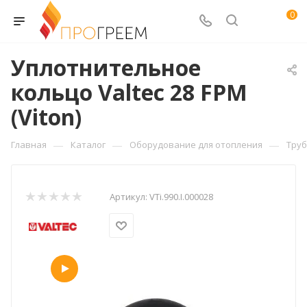
0
Уплотнительное
кольцо Valtec 28 FPM
(Viton)
—
—
—
Главная
Каталог
Оборудование для отопления
Труб
Артикул:
VTi.990.I.000028