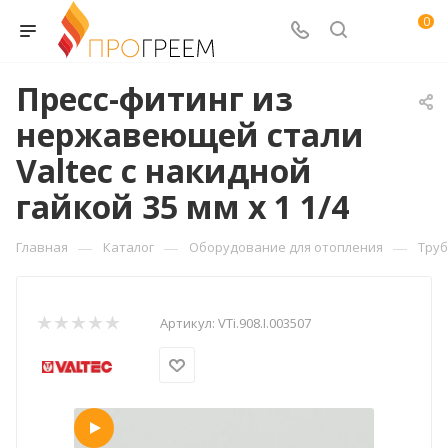
0
Пресс-фитинг из
нержавеющей стали
Valtec с накидной
гайкой 35 мм x 1 1/4
—
—
—
Главная
Каталог
Оборудование для отопления
Труб
Артикул:
VTi.908.I.003507