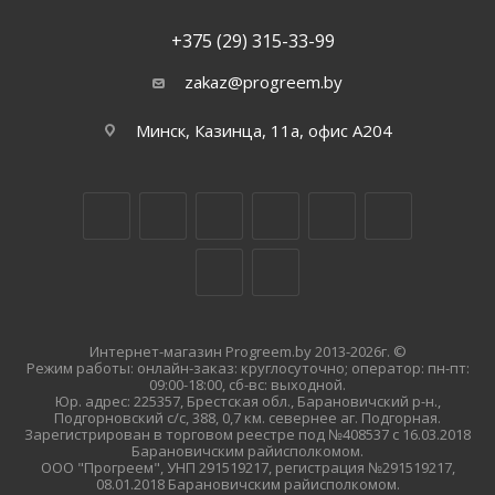
+375 (29) 315-33-99
zakaz@progreem.by
Минск, Казинца, 11а, офис А204
Интернет-магазин Progreem.by 2013-2026г. ©
Режим работы: онлайн-заказ: круглосуточно; оператор: пн-пт:
09:00-18:00, сб-вс: выходной.
Юр. адрес: 225357, Брестская обл., Барановичский р-н.,
Подгорновский с/с, 388, 0,7 км. севернее аг. Подгорная.
Зарегистрирован в торговом реестре под №408537 с 16.03.2018
Барановичским райисполкомом.
ООО "Прогреем", УНП 291519217, регистрация №291519217,
08.01.2018 Барановичским райисполкомом.