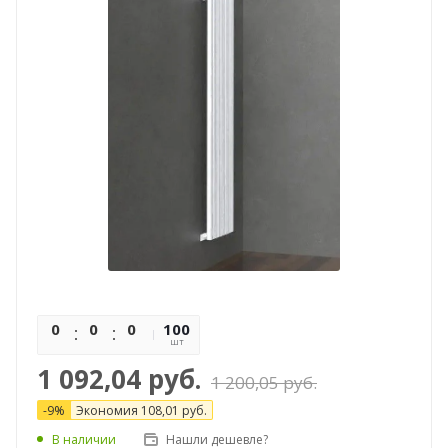
0
0
0
100
0
шт
1 092,04
руб.
1 200,05
руб.
-
9
%
Экономия
108,01
руб.
В наличии
Нашли дешевле?