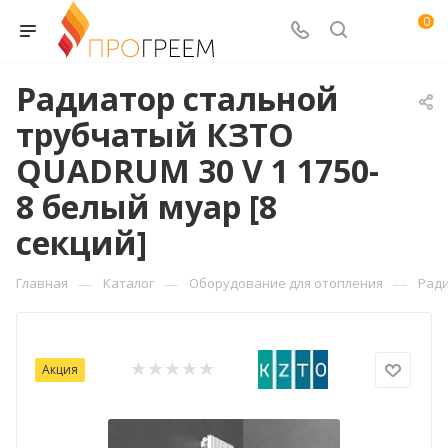
0
Радиатор стальной
трубчатый КЗТО
QUADRUM 30 V 1 1750-
8 белый муар [8
секций]
—
—
—
Главная
Каталог
Оборудование для отопления
Рад
Акция