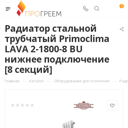
0
Радиатор стальной
трубчатый Primoclima
LAVA 2-1800-8 BU
нижнее подключение
[8 секций]
—
—
—
Главная
Каталог
Оборудование для отопления
Рад