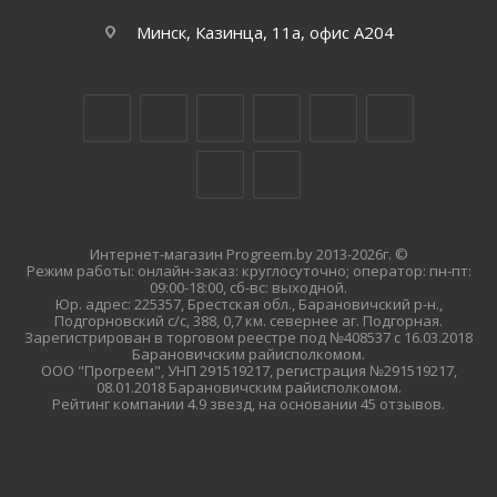
Минск, Казинца, 11а, офис А204
Интернет-магазин Progreem.by 2013-2026г. ©
Режим работы: онлайн-заказ: круглосуточно; оператор: пн-пт:
09:00-18:00, сб-вс: выходной.
Юр. адрес: 225357, Брестская обл., Барановичский р-н.,
Подгорновский с/с, 388, 0,7 км. севернее аг. Подгорная.
Зарегистрирован в торговом реестре под №408537 с 16.03.2018
Барановичским райисполкомом.
ООО "Прогреем", УНП 291519217, регистрация №291519217,
08.01.2018 Барановичским райисполкомом.
Рейтинг компании 4.9 звезд, на основании 45 отзывов.