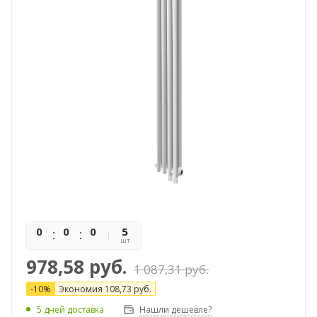
0
0
0
0
5
шт
978,58
руб.
1 087,31
руб.
-
10
%
Экономия
108,73
руб.
5 дней доставка
Нашли дешевле?