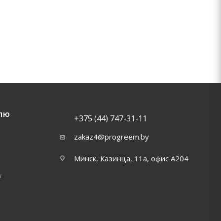
ЛЮ
+375 (44) 747-31-11
zakaz4@progreem.by
Минск, Казинца, 11а, офис А204
т