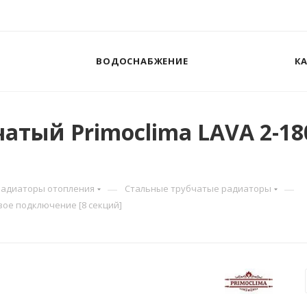
ВОДОСНАБЖЕНИЕ
К
атый Primoclima LAVA 2-180
—
—
Радиаторы отопления
Стальные трубчатые радиаторы
вое подключение [8 секций]