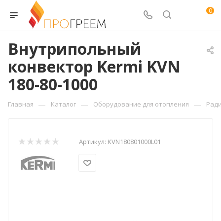
0
Внутрипольный
конвектор Kermi KVN
180-80-1000
—
—
—
Главная
Каталог
Оборудование для отопления
Рад
Артикул:
KVN180801000L01