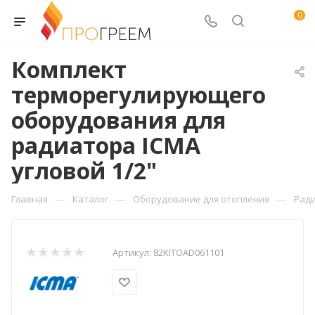
0
Комплект
терморегулирующего
оборудования для
радиатора ICMA
угловой 1/2"
—
—
—
Главная
Каталог
Оборудование для отопления
Рад
Артикул:
82KITOAD061101