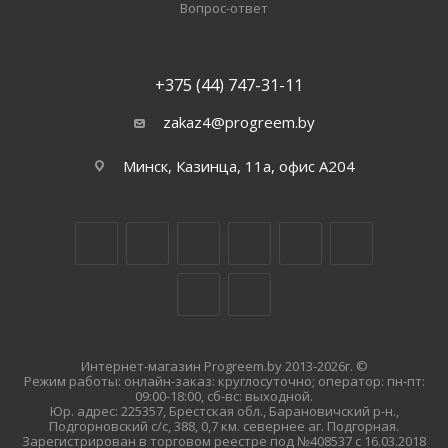
Вопрос-ответ
+375 (44) 747-31-11
zakaz4@progreem.by
Минск, Казинца, 11а, офис А204
Интернет-магазин Progreem.by 2013-2026г. ©
Режим работы: онлайн-заказ: круглосуточно; оператор: пн-пт:
09:00-18:00, сб-вс: выходной.
Юр. адрес: 225357, Брестская обл., Барановичский р-н.,
Подгорновский с/с, 388, 0,7 км. севернее аг. Подгорная.
Зарегистрирован в торговом реестре под №408537 с 16.03.2018