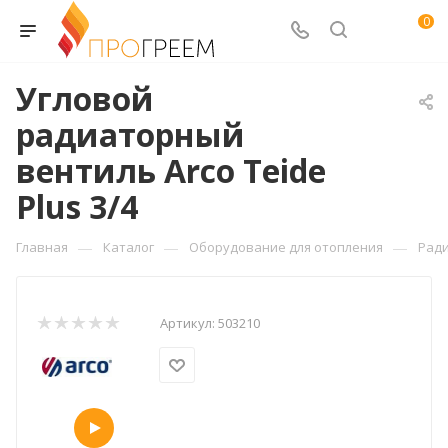
0
Угловой
радиаторный
вентиль Arco Teide
Plus 3/4
—
—
—
Главная
Каталог
Оборудование для отопления
Рад
Артикул:
503210