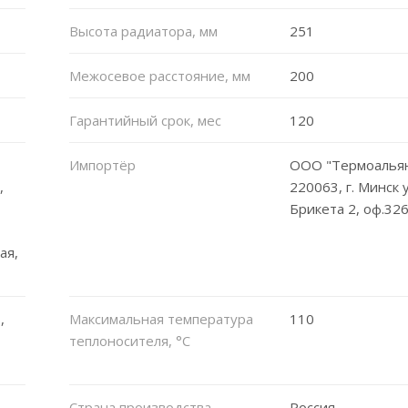
Высота радиатора, мм
251
Межосевое расстояние, мм
200
Гарантийный срок, мес
120
Импортёр
ООО "Термоальян
,
220063, г. Минск у
Брикета 2, оф.32
ая,
,
Максимальная температура
110
теплоносителя, °C
Страна производства
Россия