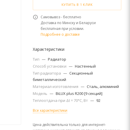
КУПИТЬ В 1 КЛИК
Самовывоз - бесплатно
Доставка по Минску и Беларуси
бесплатная при условии.
Подробнее о доставке
Характеристики
Тип
—
Радиатор
Способ установки
—
Настенный
Тип радиатора
—
Секционный
биметаллический
Материал изготовления
—
Сталь, алюминий
Модель
—
BiLUX plus R200 [9 секций]
Теплоотдача при Δt = 70°C, Вт
—
92
Все характеристики
Цена действительна только для интернет-