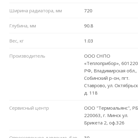
Ширина радиатора, мм
720
Глубина, мм
90.8
Вес, кг
1.03
Производитель
ООО СНПО
«Теплоприбор», 601220
РФ, Владимирская обл.,
Собинский р-он, пгт.
Ставрово, ул. Октябрьск
д. 118
Сервисный центр
ООО "Термоальянс", РБ
220063, г. Минск ул.
Брикета 2, оф.326
Опрессовочное давление, бар
30