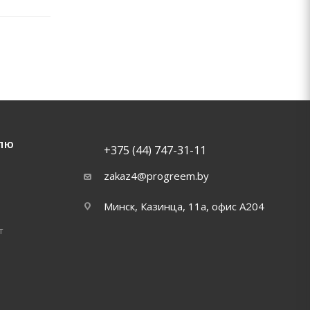
ЛЮ
+375 (44) 747-31-11
zakaz4@progreem.by
Минск, Казинца, 11а, офис А204
т