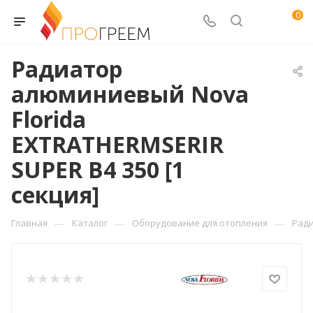
0
Радиатор
алюминиевый Nova
Florida
EXTRATHERMSERIR
SUPER B4 350 [1
секция]
—
—
—
Главная
Каталог
Оборудование для отопления
Рад