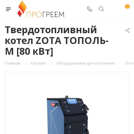
0
Твердотопливный
котел ZOTA ТОПОЛЬ-
М [80 кВт]
—
—
—
Главная
Каталог
Оборудование для отопления
Ото