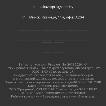
zakaz@progreem.by
Минск, Казинца, 11а, офис А204
Интернет-магазин Progreem.by 2013-2026г. ©
Режим работы: онлайн-заказ: круглосуточно; оператор: пн-пт:
09:00-18:00, сб-вс: выходной.
Юр. адрес: 225357, Брестская обл., Барановичский р-н.,
Подгорновский с/с, 388, 0,7 км. севернее аг. Подгорная.
Зарегистрирован в торговом реестре под №408537 с 16.03.2018
Барановичским райисполкомом.
ООО "Прогреем", УНП 291519217, регистрация №291519217,
08.01.2018 Барановичским райисполкомом.
Рейтинг компании 4.9 звезд, на основании 45 отзывов.