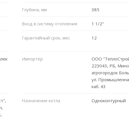
Глубина, мм
385
Вход в систему отопления
1 1/2"
Гарантийный срок, мес
12
плек
Импортёр
ООО "ТеплоСтрой
223043, РБ, Минс
агрогородок Бол
ул. Промышленная
каб. 43
т",
Назначение котла
Одноконтурный
н,
,
,