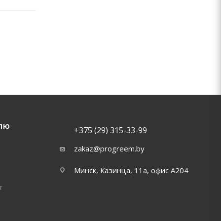
ЛЮ
+375 (29) 315-33-99
zakaz@progreem.by
Минск, Казинца, 11а, офис А204
т