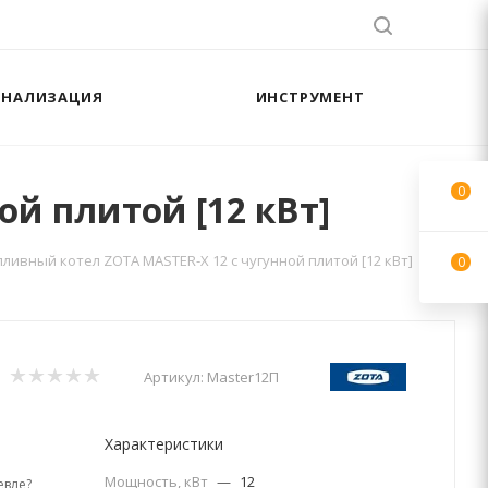
АНАЛИЗАЦИЯ
ИНСТРУМЕНТ
0
й плитой [12 кВт]
ливный котел ZOTA MASTER-X 12 с чугунной плитой [12 кВт]
0
Артикул:
Master12П
Характеристики
Мощность, кВт
—
12
вле?