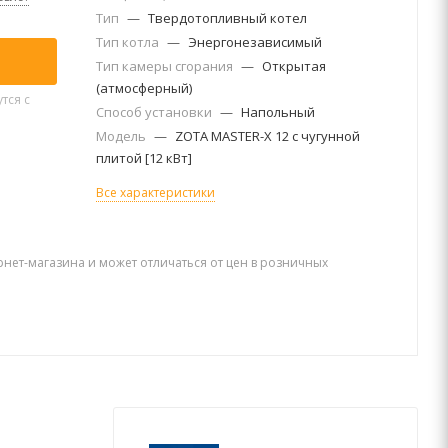
Тип
—
Твердотопливный котел
Тип котла
—
Энергонезависимый
Тип камеры сгорания
—
Открытая
(атмосферный)
тся с
Способ установки
—
Напольный
Модель
—
ZOTA MASTER-X 12 с чугунной
плитой [12 кВт]
Все характеристики
рнет-магазина и может отличаться от цен в розничных