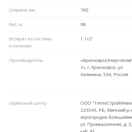
Ширина, мм
760
Вес, кг
98
Возврат из системы
1 1/2"
отопления
Производитель
«КрасноярскЭнергоКом
т», г. Красноярск, ул.
Калинина, 53A, Россия
Сервисный центр
ООО "ТеплоСтройИнвес
223043, РБ, Минский р-
агрогородок Большевик
ул. Промышленная, д. 3
каб. 43