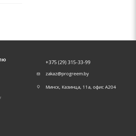
ЛЮ
+375 (29) 315-33-99
zakaz@progreem.by
Минск, Казинца, 11а, офис А204
т