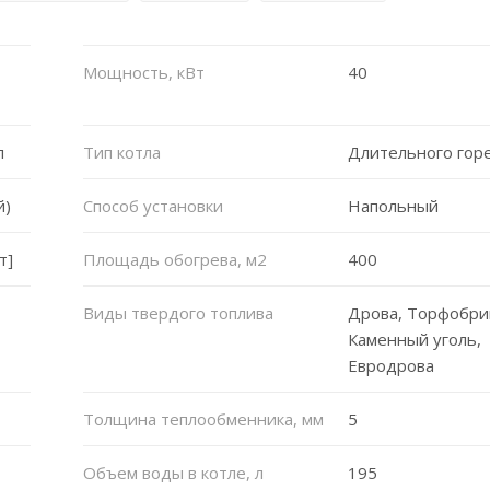
Мощность, кВт
40
л
Тип котла
Длительного гор
й)
Способ установки
Напольный
т]
Площадь обогрева, м2
400
Виды твердого топлива
Дрова, Торфобри
Каменный уголь,
Евродрова
Толщина теплообменника, мм
5
Объем воды в котле, л
195