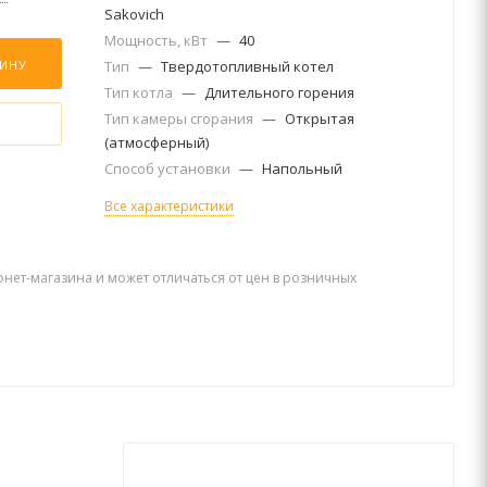
Sakovich
Мощность, кВт
—
40
ЗИНУ
Тип
—
Твердотопливный котел
Тип котла
—
Длительного горения
Тип камеры сгорания
—
Открытая
(атмосферный)
Способ установки
—
Напольный
Все характеристики
рнет-магазина и может отличаться от цен в розничных