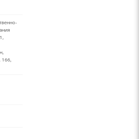
твенно-
ания
1,
н,
 166,