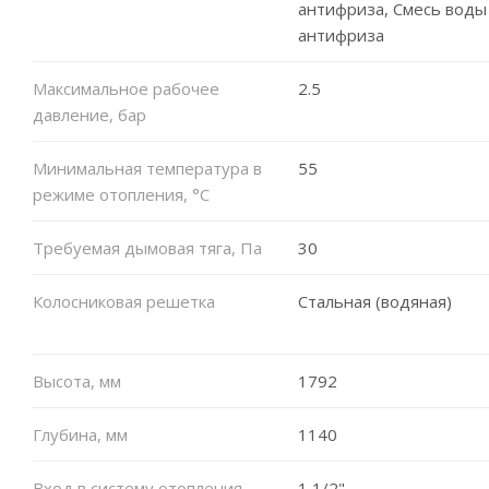
антифриза, Смесь воды
антифриза
Максимальное рабочее
2.5
давление, бар
Минимальная температура в
55
режиме отопления, °C
Требуемая дымовая тяга, Па
30
Колосниковая решетка
Стальная (водяная)
Высота, мм
1792
Глубина, мм
1140
Вход в систему отопления
1 1/2"