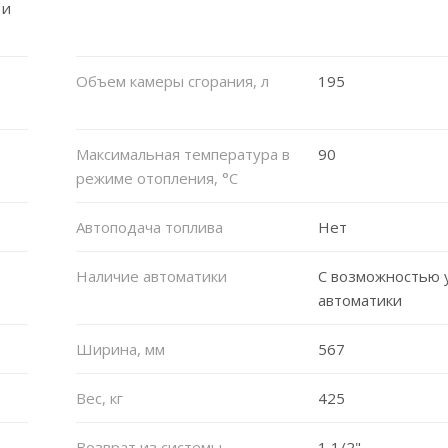
 и
Объем камеры сгорания, л
195
Максимальная температура в
90
режиме отопления, °C
Автоподача топлива
Нет
Наличие автоматики
С возможностью 
автоматики
Ширина, мм
567
Вес, кг
425
Возврат из системы
1 1/2"