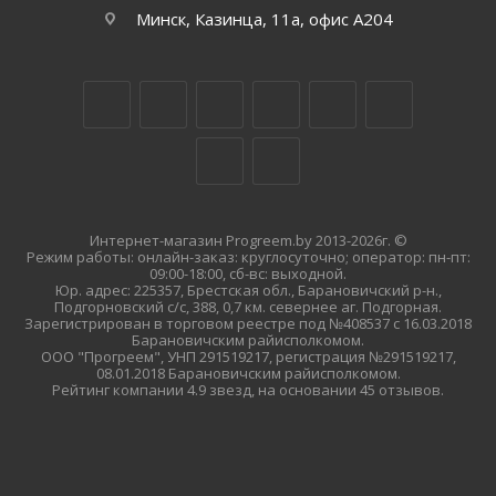
Минск, Казинца, 11а, офис А204
Интернет-магазин Progreem.by 2013-2026г. ©
Режим работы: онлайн-заказ: круглосуточно; оператор: пн-пт:
09:00-18:00, сб-вс: выходной.
Юр. адрес: 225357, Брестская обл., Барановичский р-н.,
Подгорновский с/с, 388, 0,7 км. севернее аг. Подгорная.
Зарегистрирован в торговом реестре под №408537 с 16.03.2018
Барановичским райисполкомом.
ООО "Прогреем", УНП 291519217, регистрация №291519217,
08.01.2018 Барановичским райисполкомом.
Рейтинг компании 4.9 звезд, на основании 45 отзывов.