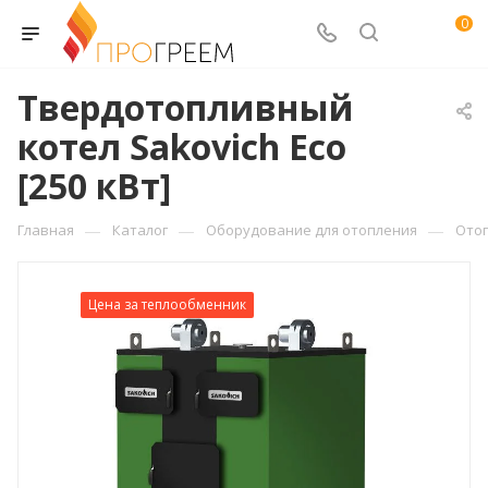
0
Твердотопливный
котел Sakovich Eco
[250 кВт]
—
—
—
Главная
Каталог
Оборудование для отопления
Ото
Цена за теплообменник