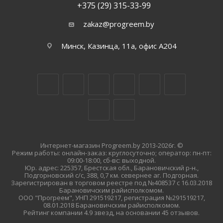
+375 (29) 315-33-99
zakaz@progreem.by
Минск, Казинца, 11а, офис А204
Интернет-магазин Progreem.by 2013-2026г. ©
Режим работы: онлайн-заказ: круглосуточно; оператор: пн-пт:
09:00-18:00, сб-вс: выходной.
Юр. адрес: 225357, Брестская обл., Барановичский р-н.,
Подгорновский с/с, 388, 0,7 км. севернее аг. Подгорная.
Зарегистрирован в торговом реестре под №408537 с 16.03.2018
Барановичским райисполкомом.
ООО "Прогреем", УНП 291519217, регистрация №291519217,
08.01.2018 Барановичским райисполкомом.
Рейтинг компании 4.9 звезд, на основании 45 отзывов.