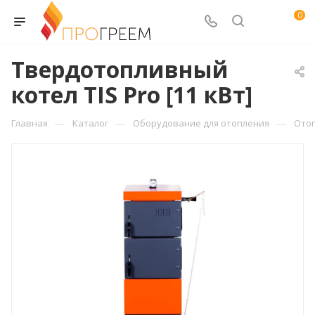
0
Твердотопливный
котел TIS Pro [11 кВт]
—
—
—
Главная
Каталог
Оборудование для отопления
Ото