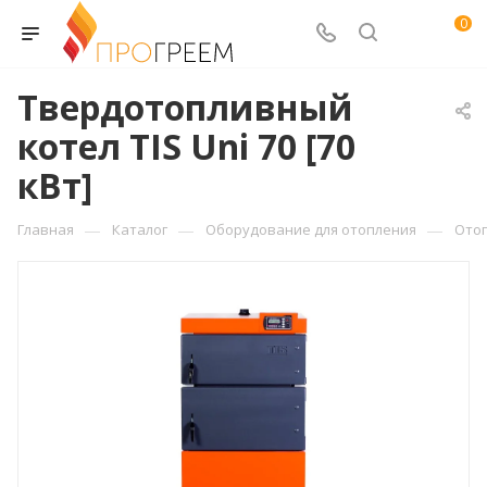
0
Твердотопливный
котел TIS Uni 70 [70
кВт]
—
—
—
Главная
Каталог
Оборудование для отопления
Ото