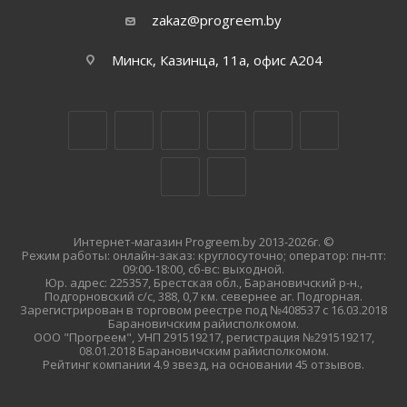
zakaz@progreem.by
Минск, Казинца, 11а, офис А204
Интернет-магазин Progreem.by 2013-2026г. ©
Режим работы: онлайн-заказ: круглосуточно; оператор: пн-пт:
09:00-18:00, сб-вс: выходной.
Юр. адрес: 225357, Брестская обл., Барановичский р-н.,
Подгорновский с/с, 388, 0,7 км. севернее аг. Подгорная.
Зарегистрирован в торговом реестре под №408537 с 16.03.2018
Барановичским райисполкомом.
ООО "Прогреем", УНП 291519217, регистрация №291519217,
08.01.2018 Барановичским райисполкомом.
Рейтинг компании 4.9 звезд, на основании 45 отзывов.