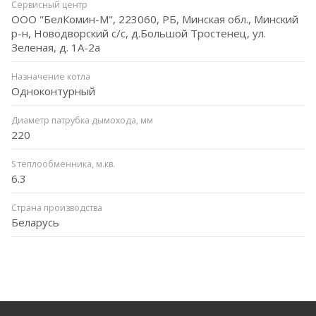
Сервисный центр
ООО "БелКомин-М", 223060, РБ, Минская обл., Минский
р-н, Новодворский с/с, д.Большой Тростенец, ул.
Зеленая, д. 1А-2а
Назначение котла
Одноконтурный
Диаметр патрубка дымохода, мм
220
S теплообменника, м.кв.
6.3
Страна производства
Беларусь