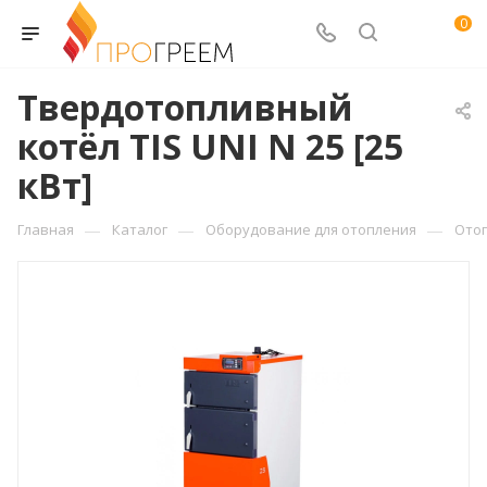
0
Твердотопливный
котёл TIS UNI N 25 [25
кВт]
—
—
—
Главная
Каталог
Оборудование для отопления
Ото