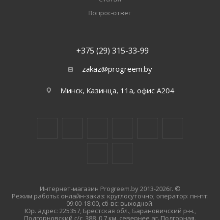
Вопрос-ответ
+375 (29) 315-33-99
zakaz@progreem.by
Минск, Казинца, 11а, офис А204
Интернет-магазин Progreem.by 2013-2026г. ©
Режим работы: онлайн-заказ: круглосуточно; оператор: пн-пт:
09:00-18:00, сб-вс: выходной.
Юр. адрес: 225357, Брестская обл., Барановичский р-н.,
Подгорновский с/с, 388, 0,7 км. севернее аг. Подгорная.