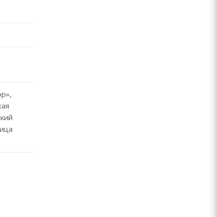
р»,
кая
ский
лица