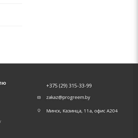
ЛЮ
+375 (29) 315-33-99
zakaz@progreem.by
Минск, Казинца, 11а, офис А204
т