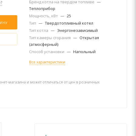
Бренд котла на твердом топливе
—
?
Теплоприбор
Мощность, кВт
—
25
ЗИНУ
Тип
—
Твердотопливный котел
Тип котла
—
Энергонезависимый
Тип камеры сгорания
—
Открытая
(атмосферный)
Способ установки
—
Напольный
Все характеристики
рнет-магазина и может отличаться от цен в розничных