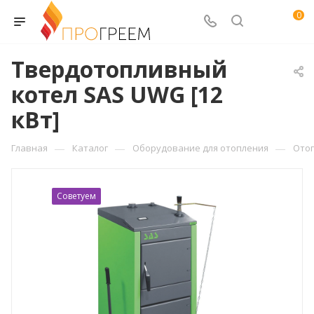
0
Твердотопливный
котел SAS UWG [12
кВт]
—
—
—
Главная
Каталог
Оборудование для отопления
Ото
Советуем