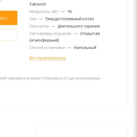
Sakovich
Мощность, кВт
—
16
ЗИНУ
Тип
—
Твердотопливный котел
Тип котла
—
Длительного горения
Тип камеры сгорания
—
Открытая
(атмосферный)
Способ установки
—
Напольный
Все характеристики
рнет-магазина и может отличаться от цен в розничных