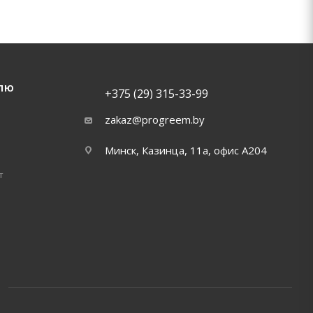
ЛЮ
+375 (29) 315-33-99
zakaz@progreem.by
Минск, Казинца, 11а, офис А204
т