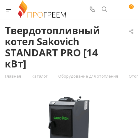
0
Твердотопливный
котел Sakovich
STANDART PRO [14
кВт]
—
—
—
Главная
Каталог
Оборудование для отопления
Ото