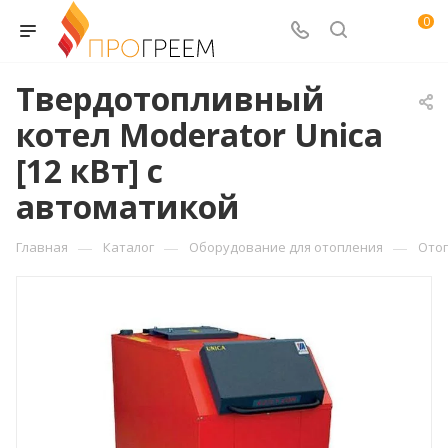
0
Твердотопливный
котел Moderator Unica
[12 кВт] с
автоматикой
—
—
—
Главная
Каталог
Оборудование для отопления
Ото