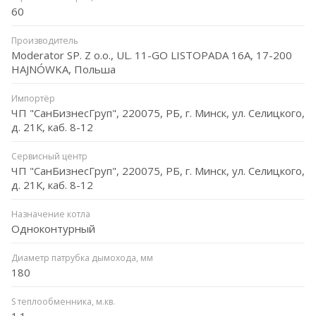
60
Производитель
Moderator SP. Z o.o., UL. 11-GO LISTOPADA 16A, 17-200
HAJNÓWKA, Польша
Импортёр
ЧП "СанБизнесГруп", 220075, РБ, г. Минск, ул. Селицкого,
д. 21К, каб. 8-12
Сервисный центр
ЧП "СанБизнесГруп", 220075, РБ, г. Минск, ул. Селицкого,
д. 21К, каб. 8-12
Назначение котла
Одноконтурный
Диаметр патрубка дымохода, мм
180
S теплообменника, м.кв.
1.1