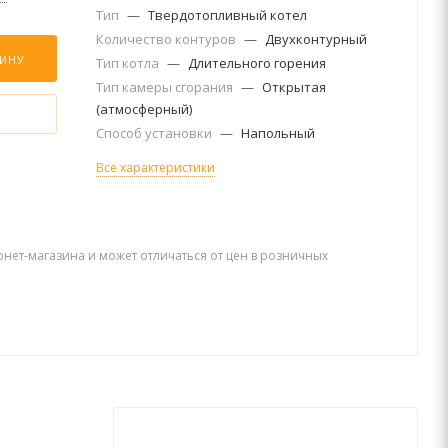
Тип
—
Твердотопливный котел
Количество контуров
—
Двухконтурный
ЗИНУ
Тип котла
—
Длительного горения
Тип камеры сгорания
—
Открытая
(атмосферный)
Способ установки
—
Напольный
Все характеристики
рнет-магазина и может отличаться от цен в розничных