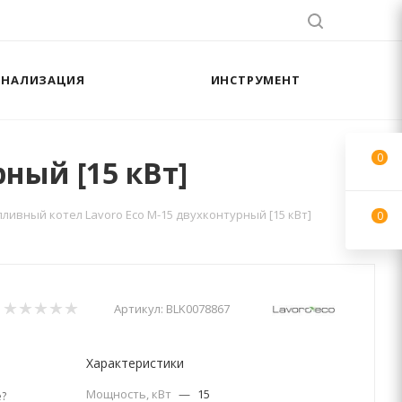
АНАЛИЗАЦИЯ
ИНСТРУМЕНТ
0
ный [15 кВт]
ливный котел Lavoro Eco M-15 двухконтурный [15 кВт]
0
Артикул:
BLK0078867
Характеристики
Мощность, кВт
—
15
?