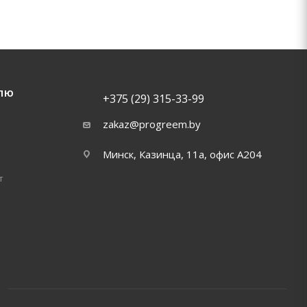
ЛЮ
+375 (29) 315-33-99
zakaz@progreem.by
Минск, Казинца, 11а, офис А204
т