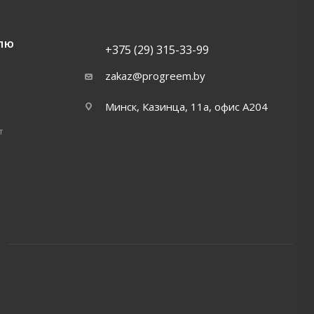
ЛЮ
+375 (29) 315-33-99
zakaz@progreem.by
Минск, Казинца, 11а, офис А204
т