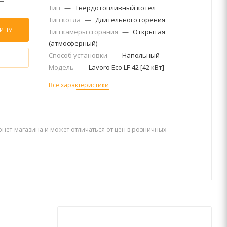
Тип
—
Твердотопливный котел
Тип котла
—
Длительного горения
ЗИНУ
Тип камеры сгорания
—
Открытая
(атмосферный)
Способ установки
—
Напольный
Модель
—
Lavoro Eco LF-42 [42 кВт]
Все характеристики
рнет-магазина и может отличаться от цен в розничных