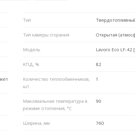
Тип
Твердотопливный
Тип камеры сгорания
Открытая (атмос
Модель
Lavoro Eco LF-42 
КПД, %
82
икет
Количество теплообменников,
1
шт.
Максимальная температура в
90
режиме отопления, °C
Ширина, мм
760