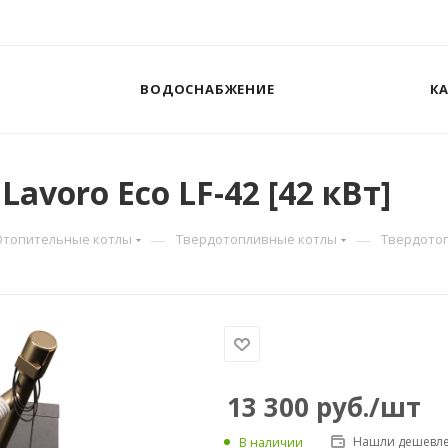
ВОДОСНАБЖЕНИЕ
К
voro Eco LF-42 [42 кВт]
—
—
Отопительные котлы
Твердотопливные котлы
Твердотопл
13 300
руб.
/шт
Нашли дешевле
В наличии