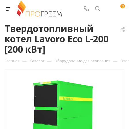
0
Твердотопливный
котел Lavoro Eco L-200
[200 кВт]
—
—
—
Главная
Каталог
Оборудование для отопления
Ото