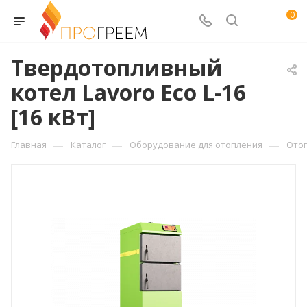
0
Твердотопливный
котел Lavoro Eco L-16
[16 кВт]
—
—
—
Главная
Каталог
Оборудование для отопления
Ото