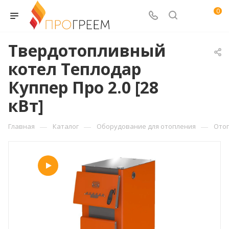
0
Твердотопливный
котел Теплодар
Куппер Про 2.0 [28
кВт]
—
—
—
Главная
Каталог
Оборудование для отопления
Ото