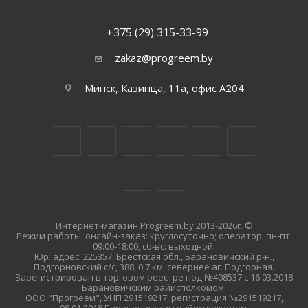
+375 (29) 315-33-99
zakaz@progreem.by
Минск, Казинца, 11а, офис А204
Интернет-магазин Progreem.by 2013-2026г. ©
Режим работы: онлайн-заказ: круглосуточно; оператор: пн-пт:
09:00-18:00, сб-вс: выходной.
Юр. адрес: 225357, Брестская обл., Барановичский р-н.,
Подгорновский с/с, 388, 0,7 км. севернее аг. Подгорная.
Зарегистрирован в торговом реестре под №408537 с 16.03.2018
Барановичским райисполкомом.
ООО "Прогреем", УНП 291519217, регистрация №291519217,