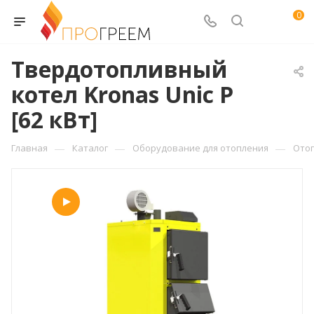
0
Твердотопливный
котел Kronas Unic P
[62 кВт]
—
—
—
Главная
Каталог
Оборудование для отопления
Ото