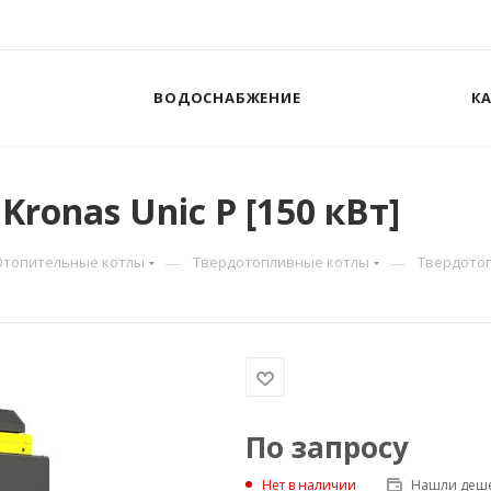
ВОДОСНАБЖЕНИЕ
К
onas Unic P [150 кВт]
—
—
Отопительные котлы
Твердотопливные котлы
Твердотоп
По запросу
Нашли деше
Нет в наличии