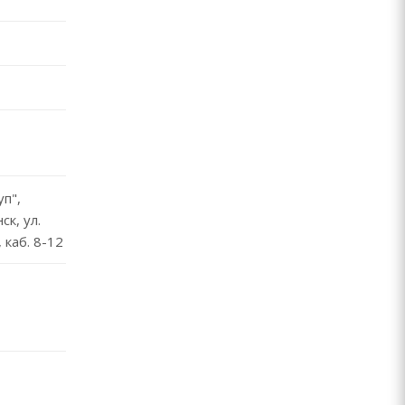
п",
ск, ул.
 каб. 8-12