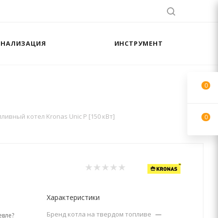
АНАЛИЗАЦИЯ
ИНСТРУМЕНТ
0
ливный котел Kronas Unic P [150 кВт]
0
Характеристики
Бренд котла на твердом топливе
—
вле?