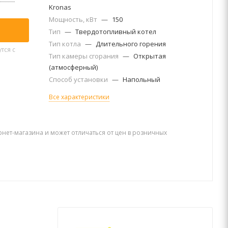
Kronas
Мощность, кВт
—
150
Тип
—
Твердотопливный котел
Тип котла
—
Длительного горения
тся с
Тип камеры сгорания
—
Открытая
(атмосферный)
Способ установки
—
Напольный
Все характеристики
рнет-магазина и может отличаться от цен в розничных