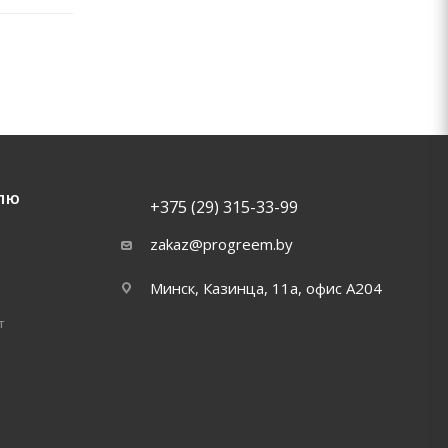
ЛЮ
+375 (29) 315-33-99
zakaz@progreem.by
Минск, Казинца, 11а, офис А204
т