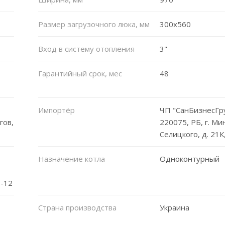
Размер загрузочного люка, мм
300x560
Вход в систему отопления
3"
Гарантийный срок, мес
48
Импортёр
ЧП "СанБизнесГру
гов,
220075, РБ, г. Мин
Селицкого, д. 21К,
Назначение котла
Одноконтурный
8-12
Страна производства
Украина