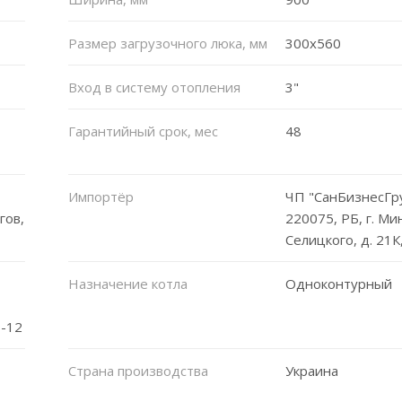
Размер загрузочного люка, мм
300x560
Вход в систему отопления
3"
Гарантийный срок, мес
48
Импортёр
ЧП "СанБизнесГру
гов,
220075, РБ, г. Мин
Селицкого, д. 21К,
Назначение котла
Одноконтурный
8-12
Страна производства
Украина