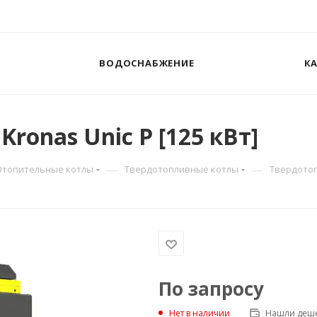
ВОДОСНАБЖЕНИЕ
К
onas Unic P [125 кВт]
—
—
Отопительные котлы
Твердотопливные котлы
Твердотоп
По запросу
Нашли деше
Нет в наличии