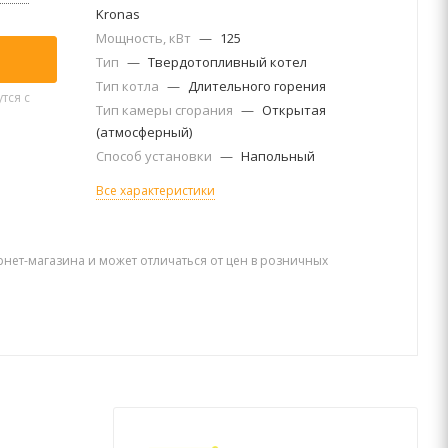
Kronas
Мощность, кВт
—
125
Тип
—
Твердотопливный котел
Тип котла
—
Длительного горения
тся с
Тип камеры сгорания
—
Открытая
(атмосферный)
Способ установки
—
Напольный
Все характеристики
рнет-магазина и может отличаться от цен в розничных