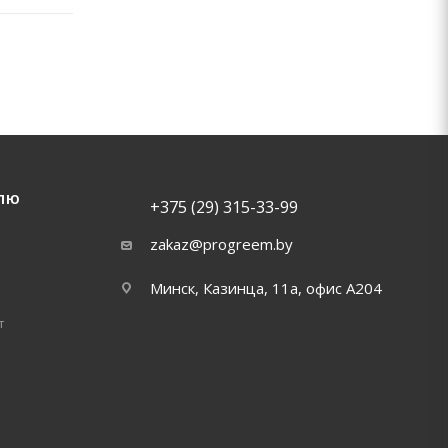
ЛЮ
+375 (29) 315-33-99
zakaz@progreem.by
Минск, Казинца, 11а, офис А204
т