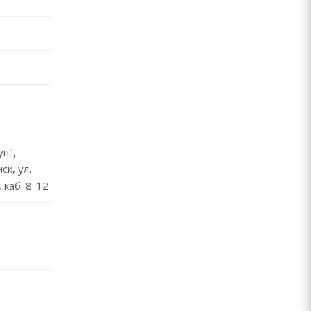
п",
ск, ул.
 каб. 8-12