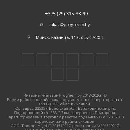
+375 (29) 315-33-99
zakaz@progreem.by
Минск, Казинца, 11а, офис А204
Интернет-магазин Progreem.by 2013-2026г. ©
Режим работы: онлайн-заказ: круглосуточно; оператор: пн-пт:
09:00-18:00, сб-вс: выходной.
Юр. адрес: 225357, Брестская обл., Барановичский р-н.,
Подгорновский с/с, 388, 0,7 км. севернее аг. Подгорная.
Зарегистрирован в торговом реестре под №408537 с 16.03.2018
Барановичским райисполкомом.
ООО "Прогреем", УНП 291519217, регистрация №291519217,