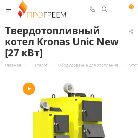
0
Твердотопливный
котел Kronas Unic New
[27 кВт]
—
—
—
Главная
Каталог
Оборудование для отопления
Ото