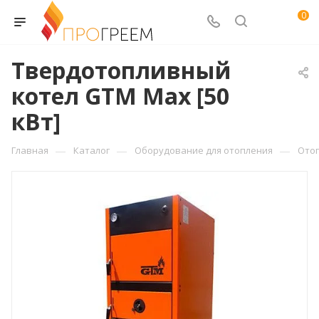
0
Твердотопливный
котел GTM Max [50
кВт]
—
—
—
Главная
Каталог
Оборудование для отопления
Ото