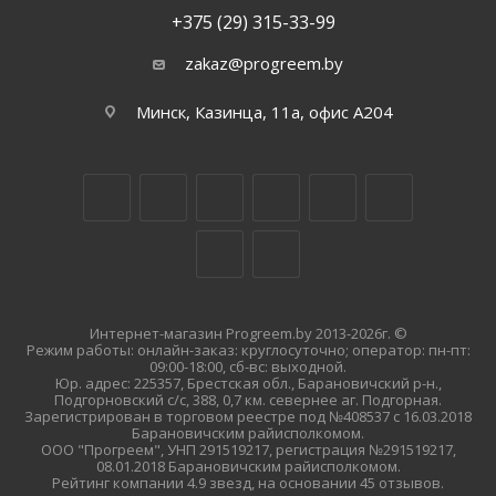
+375 (29) 315-33-99
zakaz@progreem.by
Минск, Казинца, 11а, офис А204
Интернет-магазин Progreem.by 2013-2026г. ©
Режим работы: онлайн-заказ: круглосуточно; оператор: пн-пт:
09:00-18:00, сб-вс: выходной.
Юр. адрес: 225357, Брестская обл., Барановичский р-н.,
Подгорновский с/с, 388, 0,7 км. севернее аг. Подгорная.
Зарегистрирован в торговом реестре под №408537 с 16.03.2018
Барановичским райисполкомом.
ООО "Прогреем", УНП 291519217, регистрация №291519217,
08.01.2018 Барановичским райисполкомом.
Рейтинг компании 4.9 звезд, на основании 45 отзывов.