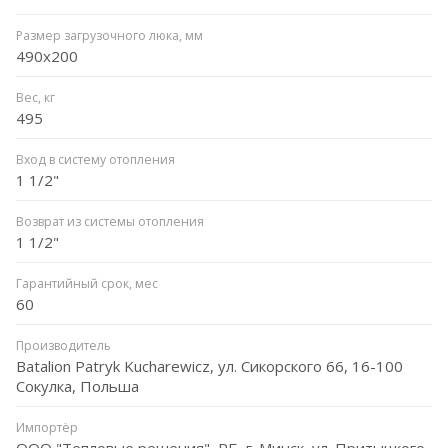
Размер загрузочного люка, мм
490x200
Вес, кг
495
Вход в систему отопления
1 1/2"
Возврат из системы отопления
1 1/2"
Гарантийный срок, мес
60
Производитель
Batalion Patryk Kucharewicz, ул. Сикорского 66, 16-100
Сокулка, Польша
Импортёр
ООО "Тепловые решения", РБ, г. Минск, ул. Притыцкого,