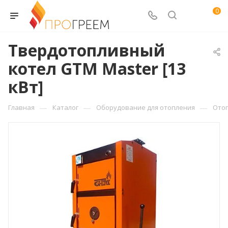
0
Твердотопливный
котел GTM Master [13
кВт]
—
—
—
Главная
Каталог
Оборудование для отопления
Ото