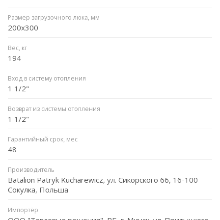
Размер загрузочного люка, мм
200x300
Вес, кг
194
Вход в систему отопления
1 1/2"
Возврат из системы отопления
1 1/2"
Гарантийный срок, мес
48
Производитель
Batalion Patryk Kucharewicz, ул. Сикорского 66, 16-100
Сокулка, Польша
Импортёр
ООО "Тепловые решения", РБ, г. Минск, ул. Притыцкого,