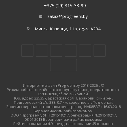
+375 (29) 315-33-99
zakaz@progreem.by
Минск, Казинца, 11а, офис А204
Интернет-магазин Progreem.by 2013-2026г. ©
Режим работы: онлайн-заказ: круглосуточно; оператор: пн-пт:
09:00-18:00, сб-вс: выходной.
Юр. адрес: 225357, Брестская обл., Барановичский р-н.,
Подгорновский с/с, 388, 0,7 км. севернее аг. Подгорная.
Зарегистрирован в торговом реестре под №408537 с 16.03.2018
Барановичским райисполкомом.
ООО "Прогреем", УНП 291519217, регистрация №291519217,
08.01.2018 Барановичским райисполкомом.
Рейтинг компании 4.9 звезд, на основании 45 отзывов.