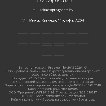
+375 (29) 315-33-99
zakaz@progreem.by
Минск, Казинца, 11а, офис А204
Интернет-магазин Progreem.by 2013-2026г. ©
Режим работы: онлайн-заказ: круглосуточно; оператор: пн-пт:
09:00-18:00, сб-вс: выходной.
Юр. адрес: 225357, Брестская обл., Барановичский р-н.,
Подгорновский с/с, 388, 0,7 км. севернее аг. Подгорная.
Зарегистрирован в торговом реестре под №408537 с 16.03.2018
Барановичским райисполкомом.
ООО "Прогреем", УНП 291519217, регистрация №291519217,
08.01.2018 Барановичским райисполкомом.
Рейтинг компании 4.9 звезд, на основании 45 отзывов.