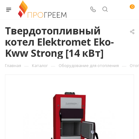
0
Твердотопливный
котел Elektromet Eko-
Kww Strong [14 кВт]
—
—
—
Главная
Каталог
Оборудование для отопления
Ото