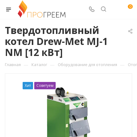
0
Твердотопливный
котел Drew-Met MJ-1
NM [12 кВт]
—
—
—
Главная
Каталог
Оборудование для отопления
Ото
Хит
Советуем