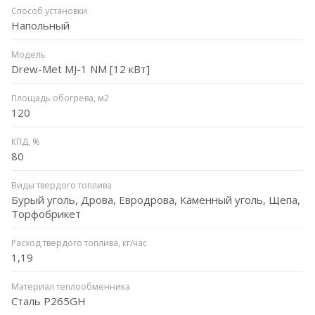
Способ установки
Напольный
Модель
Drew-Met MJ-1 NM [12 кВт]
Площадь обогрева, м2
120
КПД, %
80
Виды твердого топлива
Бурый уголь, Дрова, Евродрова, Каменный уголь, Щепа,
Торфобрикет
Расход твердого топлива, кг/час
1,19
Материал теплообменника
Сталь P265GH