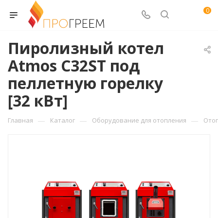
0
Пиролизный котел
Atmos C32ST под
пеллетную горелку
[32 кВт]
—
—
—
Главная
Каталог
Оборудование для отопления
Ото