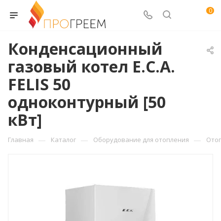
0
Конденсационный
газовый котел E.C.A.
FELIS 50
одноконтурный [50
кВт]
—
—
—
Главная
Каталог
Оборудование для отопления
Ото