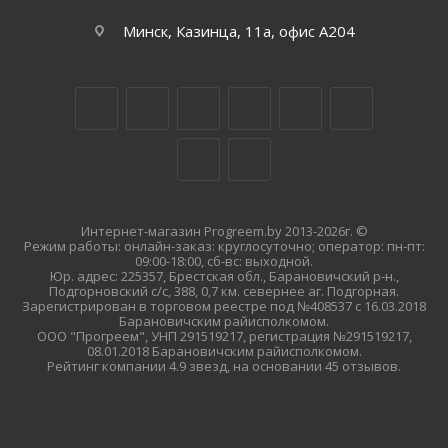
Минск, Казинца, 11а, офис А204
Интернет-магазин Progreem.by 2013-2026г. ©
Режим работы: онлайн-заказ: круглосуточно; оператор: пн-пт:
09:00-18:00, сб-вс: выходной.
Юр. адрес: 225357, Брестская обл., Барановичский р-н.,
Подгорновский с/с, 388, 0,7 км. севернее аг. Подгорная.
Зарегистрирован в торговом реестре под №408537 с 16.03.2018
Барановичским райисполкомом.
ООО "Прогреем", УНП 291519217, регистрация №291519217,
08.01.2018 Барановичским райисполкомом.
Рейтинг компании 4.9 звезд, на основании 45 отзывов.