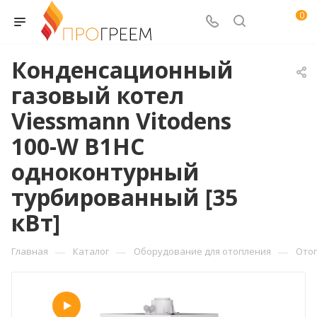
0
Конденсационный
газовый котел
Viessmann Vitodens
100-W B1HC
одноконтурный
турбированный [35
кВт]
—
—
—
Главная
Каталог
Оборудование для отопления
Ото