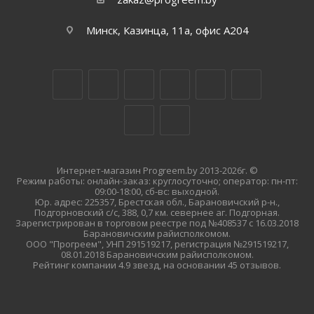
Минск, Казинца, 11а, офис А204
Интернет-магазин Progreem.by 2013-2026г. ©
Режим работы: онлайн-заказ: круглосуточно; оператор: пн-пт:
09:00-18:00, сб-вс: выходной.
Юр. адрес: 225357, Брестская обл., Барановичский р-н.,
Подгорновский с/с, 388, 0,7 км. севернее аг. Подгорная.
Зарегистрирован в торговом реестре под №408537 с 16.03.2018
Барановичским райисполкомом.
ООО "Прогреем", УНП 291519217, регистрация №291519217,
08.01.2018 Барановичским райисполкомом.
Рейтинг компании 4.9 звезд, на основании 45 отзывов.