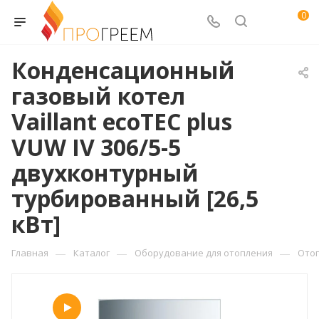
0
Конденсационный
газовый котел
Vaillant ecoTEC plus
VUW IV 306/5-5
двухконтурный
турбированный [26,5
кВт]
—
—
—
Главная
Каталог
Оборудование для отопления
Ото