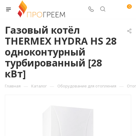
0
Газовый котёл
THERMEX HYDRA HS 28
одноконтурный
турбированный [28
кВт]
—
—
—
Главная
Каталог
Оборудование для отопления
Ото