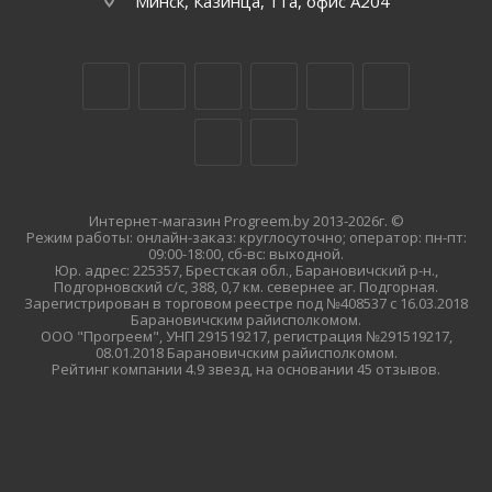
Минск, Казинца, 11а, офис А204
Интернет-магазин Progreem.by 2013-2026г. ©
Режим работы: онлайн-заказ: круглосуточно; оператор: пн-пт:
09:00-18:00, сб-вс: выходной.
Юр. адрес: 225357, Брестская обл., Барановичский р-н.,
Подгорновский с/с, 388, 0,7 км. севернее аг. Подгорная.
Зарегистрирован в торговом реестре под №408537 с 16.03.2018
Барановичским райисполкомом.
ООО "Прогреем", УНП 291519217, регистрация №291519217,
08.01.2018 Барановичским райисполкомом.
Рейтинг компании 4.9 звезд, на основании 45 отзывов.