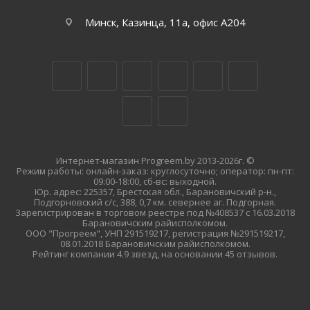
Минск, Казинца, 11а, офис А204
Интернет-магазин Progreem.by 2013-2026г. ©
Режим работы: онлайн-заказ: круглосуточно; оператор: пн-пт:
09:00-18:00, сб-вс: выходной.
Юр. адрес: 225357, Брестская обл., Барановичский р-н.,
Подгорновский с/с, 388, 0,7 км. севернее аг. Подгорная.
Зарегистрирован в торговом реестре под №408537 с 16.03.2018
Барановичским райисполкомом.
ООО "Прогреем", УНП 291519217, регистрация №291519217,
08.01.2018 Барановичским райисполкомом.
Рейтинг компании 4.9 звезд, на основании 45 отзывов.