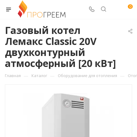
0
Газовый котел
Лемакс Classic 20V
двухконтурный
атмосферный [20 кВт]
—
—
—
Главная
Каталог
Оборудование для отопления
Ото