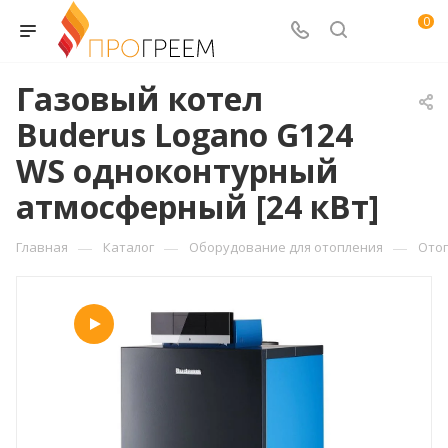
0
Газовый котел
Buderus Logano G124
WS одноконтурный
атмосферный [24 кВт]
—
—
—
Главная
Каталог
Оборудование для отопления
Ото