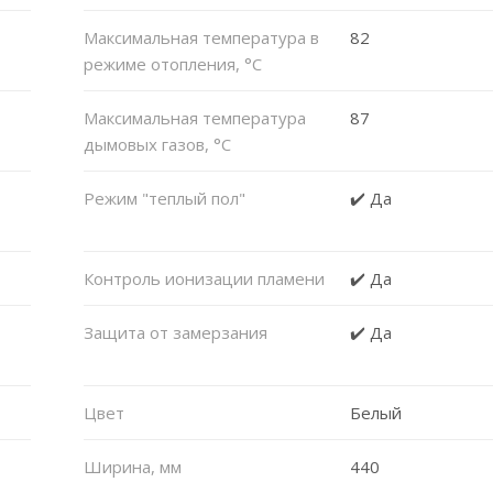
Максимальная температура в
82
режиме отопления, °C
Максимальная температура
87
дымовых газов, °C
Режим "теплый пол"
✔️ Да
Контроль ионизации пламени
✔️ Да
Защита от замерзания
✔️ Да
Цвет
Белый
Ширина, мм
440