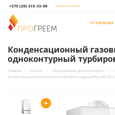
+375 (29) 315-33-99
ЗАКАЗАТЬ ЗВОНОК
ОТОПЛЕНИЕ
Конденсационный газовый
одноконтурный турбиров
—
—
—
Главная
Каталог
Оборудование для отопления
Конденсационный газовый котел Buderus Logamax Plus GB172i-2