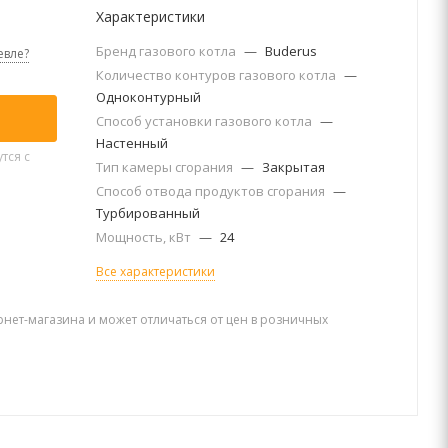
Характеристики
Бренд газового котла
—
Buderus
вле?
Количество контуров газового котла
—
Одноконтурный
Способ установки газового котла
—
Настенный
тся с
Тип камеры сгорания
—
Закрытая
Способ отвода продуктов сгорания
—
Турбированный
Мощность, кВт
—
24
Все характеристики
рнет-магазина и может отличаться от цен в розничных