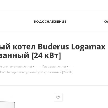
ВОДОСНАБЖЕНИЕ
К
 котел Buderus Logamax Pl
анный [24 кВт]
—
—
Отопительные котлы
Газовые котлы
4 White одноконтурный турбированный [24 кВт]