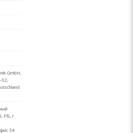
nik GmbH,
-32,
utschland
ный
 РБ, г.
фис 54