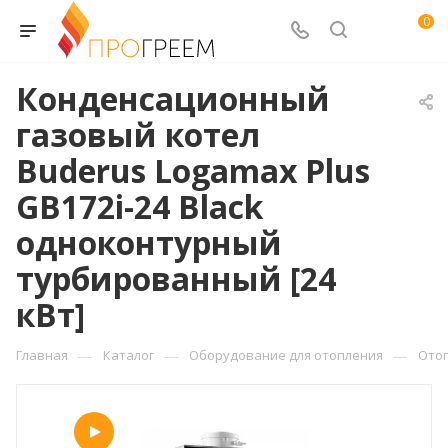
0
Конденсационный
газовый котел
Buderus Logamax Plus
GB172i-24 Black
одноконтурный
турбированный [24
кВт]
—
—
—
Главная
Каталог
Оборудование для отопления
Ото