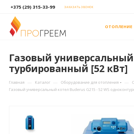
+375 (29) 315-33-99
ЗАКАЗАТЬ ЗВОНОК
ОТОПЛЕНИЕ
Газовый универсальный 
турбированный [52 кВт]
—
—
—
Главная
Каталог
Оборудование для отопления
Газовый универсальный котел Buderus G215 - 52 WS одноконтур