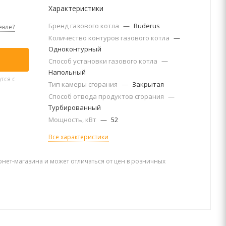
Характеристики
Бренд газового котла
—
Buderus
вле?
Количество контуров газового котла
—
Одноконтурный
Способ установки газового котла
—
Напольный
тся с
Тип камеры сгорания
—
Закрытая
Способ отвода продуктов сгорания
—
Турбированный
Мощность, кВт
—
52
Все характеристики
рнет-магазина и может отличаться от цен в розничных