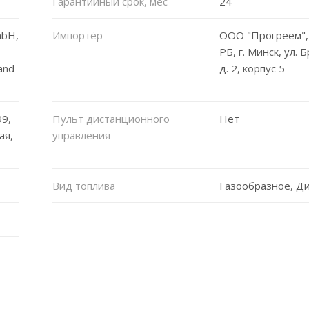
Гарантийный срок, мес
24
mbH,
Импортёр
ООО "Прогреем",
РБ, г. Минск, ул. 
and
д. 2, корпус 5
9,
Пульт дистанционного
Нет
ая,
управления
Вид топлива
Газообразное, Д