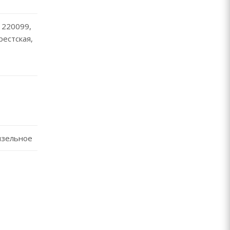
 220099,
Брестская,
изельное