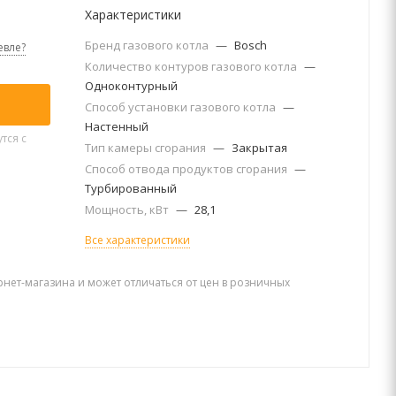
Характеристики
Бренд газового котла
—
Bosch
вле?
Количество контуров газового котла
—
Одноконтурный
Способ установки газового котла
—
Настенный
тся с
Тип камеры сгорания
—
Закрытая
Способ отвода продуктов сгорания
—
Турбированный
Мощность, кВт
—
28,1
Все характеристики
рнет-магазина и может отличаться от цен в розничных