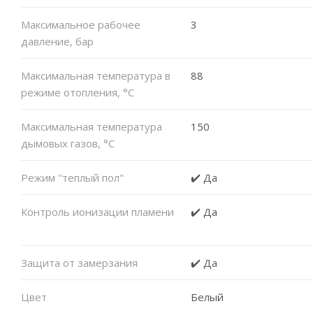
Максимальное рабочее
3
давление, бар
Максимальная температура в
88
режиме отопления, °C
Максимальная температура
150
дымовых газов, °C
Режим "теплый пол"
✔️ Да
Контроль ионизации пламени
✔️ Да
Защита от замерзания
✔️ Да
Цвет
Белый