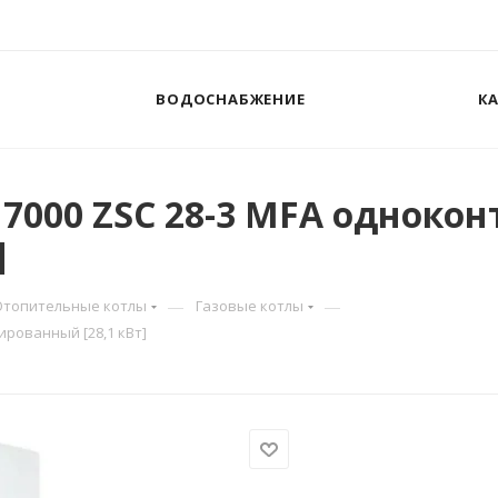
ВОДОСНАБЖЕНИЕ
К
 7000 ZSC 28-3 MFA одноко
]
—
—
Отопительные котлы
Газовые котлы
ированный [28,1 кВт]