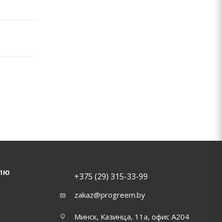
ЛЮ
+375 (29) 315-33-99
zakaz@progreem.by
Минск, Казинца, 11а, офис А204