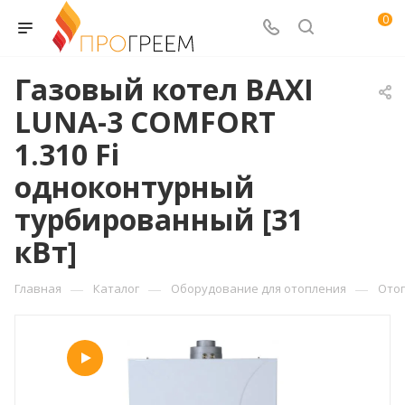
0
Газовый котел BAXI
LUNA-3 COMFORT
1.310 Fi
одноконтурный
турбированный [31
кВт]
—
—
—
Главная
Каталог
Оборудование для отопления
Ото