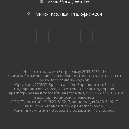
zakaz@progreem.by
Минск, Казинца, 11а, офис А204
Интернет-магазин Progreem.by 2013-2026г. ©
Режим работы: онлайн-заказ: круглосуточно; оператор: пн-пт:
09:00-18:00, сб-вс: выходной.
Юр. адрес: 225357, Брестская обл., Барановичский р-н.,
Подгорновский с/с, 388, 0,7 км. севернее аг. Подгорная.
Зарегистрирован в торговом реестре под №408537 с 16.03.2018
Барановичским райисполкомом.
ООО "Прогреем", УНП 291519217, регистрация №291519217,
08.01.2018 Барановичским райисполкомом.
Рейтинг компании 4.9 звезд, на основании 45 отзывов.