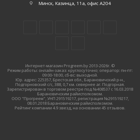
Минск, Казинца, 11а, офис А204
Интернет-магазин Progreem.by 2013-2026г. ©
Режим работы: онлайн-заказ: круглосуточно; оператор: пн-пт:
09:00-18:00, сб-вс: выходной.
Юр. адрес: 225357, Брестская обл., Барановичский р-н.,
Подгорновский с/с, 388, 0,7 км. севернее аг. Подгорная.
Зарегистрирован в торговом реестре под №408537 с 16.03.2018
Барановичским райисполкомом.
ООО "Прогреем", УНП 291519217, регистрация №291519217,
08.01.2018 Барановичским райисполкомом.
Рейтинг компании 4.9 звезд, на основании 45 отзывов.