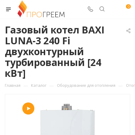
0
Газовый котел BAXI
LUNA-3 240 Fi
двухконтурный
турбированный [24
кВт]
—
—
—
Главная
Каталог
Оборудование для отопления
Ото