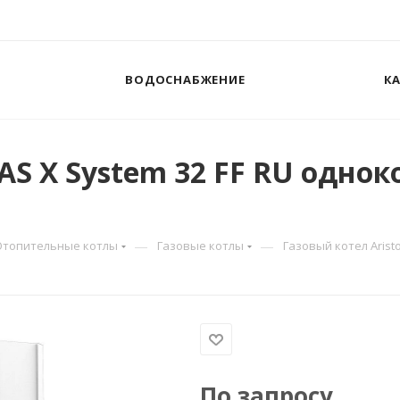
ВОДОСНАБЖЕНИЕ
К
LAS X System 32 FF RU одно
—
—
Отопительные котлы
Газовые котлы
Газовый котел Arist
По запросу