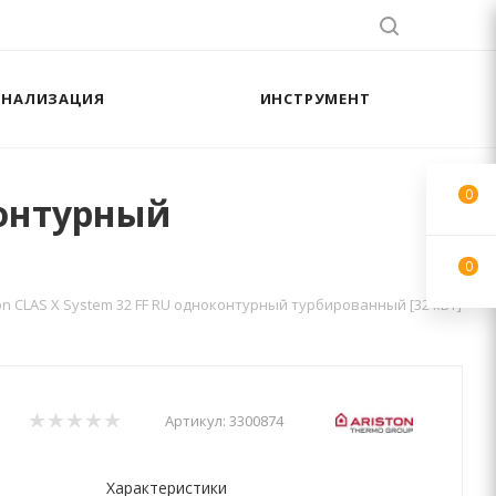
АНАЛИЗАЦИЯ
ИНСТРУМЕНТ
0
контурный
0
on CLAS X System 32 FF RU одноконтурный турбированный [32 кВт]
Артикул:
3300874
Характеристики