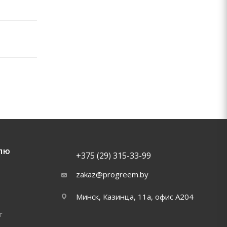
ЛЮ
+375 (29) 315-33-99
zakaz@progreem.by
Минск, Казинца, 11а, офис А204
т