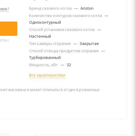
Бренд газового котла
—
Ariston
вле?
Количество контуров газового котла
—
Одноконтурный
Способ установки газового котла
—
Настенный
тся с
Тип камеры сгорания
—
Закрытая
Способ отвода продуктов сгорания
—
Турбированный
Мощность, кВт
—
32
Все характеристики
рнет-магазина и может отличаться от цен в розничных