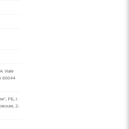
. Viale
45 60044
", РБ, г.
овская, 2-