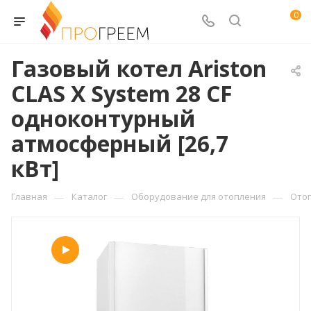
0
Газовый котел Ariston
CLAS X System 28 CF
одноконтурный
атмосферный [26,7
кВт]
—
—
—
Главная
Каталог
Оборудование для отопления
Ото